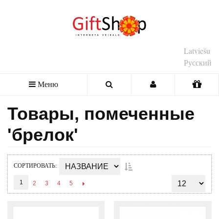
Latviešu
Русский
Меню
Товары, помеченные
'брелок'
СОРТИРОВАТЬ
1
2
3
4
5