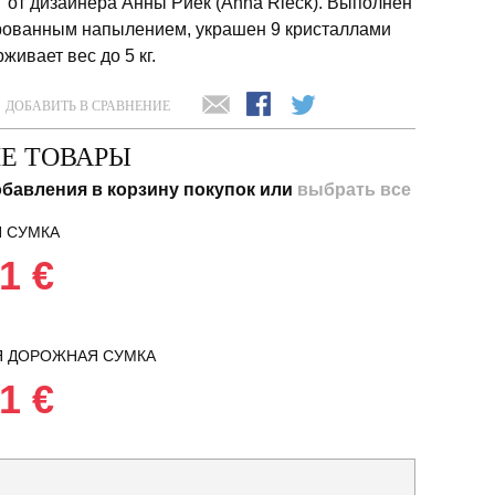
" от дизайнера Анны Риек (Anna Rieck). Выполнен
ированным напылением, украшен 9 кристаллами
живает вес до 5 кг.
ДОБАВИТЬ В СРАВНЕНИЕ
Е ТОВАРЫ
бавления в корзину покупок или
выбрать все
 СУМКА
1 €
Я ДОРОЖНАЯ СУМКА
1 €