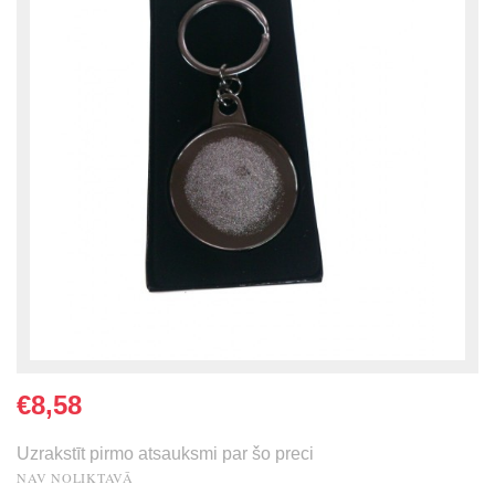
€8,58
Uzrakstīt pirmo atsauksmi par šo preci
NAV NOLIKTAVĀ