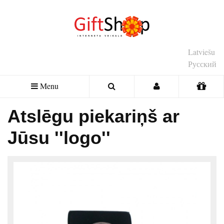
Latviešu
Русский
Menu
Atslēgu piekariņš ar
Jūsu ''logo''