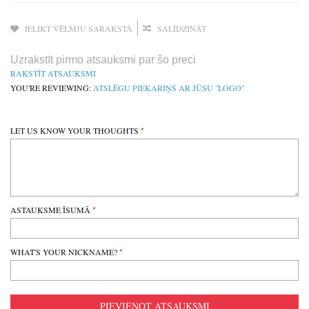
IELIKT VĒLMJU SARAKSTĀ
SALĪDZINĀT
Uzrakstīt pirmo atsauksmi par šo preci
RAKSTĪT ATSAUKSMI
YOU'RE REVIEWING:
ATSLĒGU PIEKARIŅŠ AR JŪSU ''LOGO''
LET US KNOW YOUR THOUGHTS
ASTAUKSME ĪSUMĀ
WHAT'S YOUR NICKNAME?
PIEVIENOT ATSAUKSMI