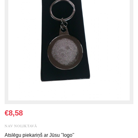
€8,58
NAV NOLIKTAVĀ
Atslēgu piekariņš ar Jūsu ''logo''