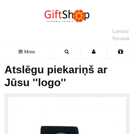
Latviešu
Русский
Menu
Atslēgu piekariņš ar
Jūsu ''logo''