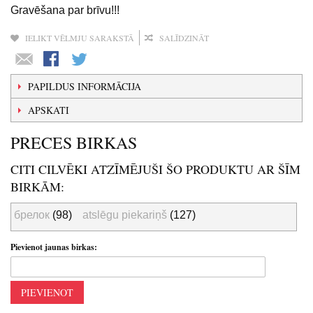
Gravēšana par brīvu!!!
IELIKT VĒLMJU SARAKSTĀ
SALĪDZINĀT
PAPILDUS INFORMĀCIJA
APSKATI
PRECES BIRKAS
CITI CILVĒKI ATZĪMĒJUŠI ŠO PRODUKTU AR ŠĪM
BIRKĀM:
брелок
(98)
atslēgu piekariņš
(127)
Pievienot jaunas birkas:
PIEVIENOT