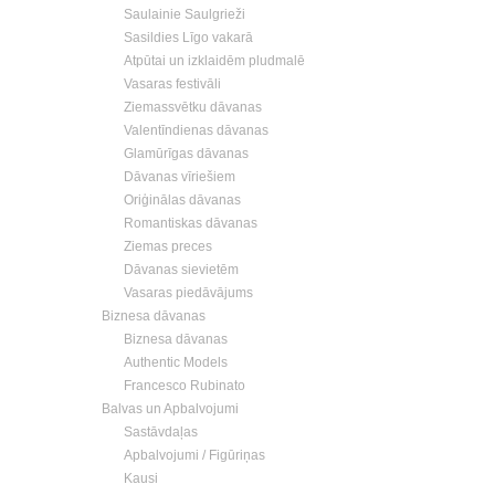
Saulainie Saulgrieži
Sasildies Līgo vakarā
Atpūtai un izklaidēm pludmalē
Vasaras festivāli
Ziemassvētku dāvanas
Valentīndienas dāvanas
Glamūrīgas dāvanas
Dāvanas vīriešiem
Oriģinālas dāvanas
Romantiskas dāvanas
Ziemas preces
Dāvanas sievietēm
Vasaras piedāvājums
Biznesa dāvanas
Biznesa dāvanas
Authentic Models
Francesco Rubinato
Balvas un Apbalvojumi
Sastāvdaļas
Apbalvojumi / Figūriņas
Kausi