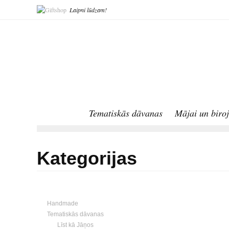
Laipni lūdzam!
Tematiskās dāvanas
Mājai un biro
Kategorijas
Handmade
Tematiskās dāvanas
Līst kā Jāņos