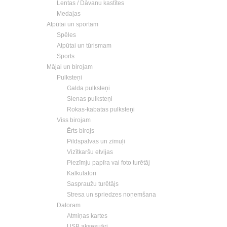
Lentas / Dāvanu kastītes
Medaļas
Atpūtai un sportam
Spēles
Atpūtai un tūrismam
Sports
Mājai un birojam
Pulksteņi
Galda pulksteņi
Sienas pulksteņi
Rokas-kabatas pulksteņi
Viss birojam
Ērts birojs
Pildspalvas un zīmuļi
Vizītkaršu etvijas
Piezīmju papīra vai foto turētāj
Kalkulatori
Saspraužu turētājs
Stresa un spriedzes noņemšana
Datoram
Atmiņas kartes
USB aksesuāri