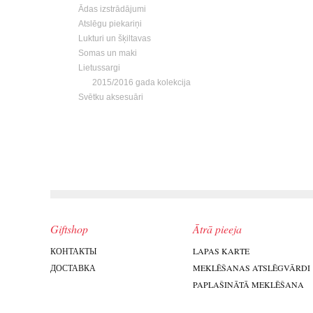
Ādas izstrādājumi
Atslēgu piekariņi
Lukturi un šķiltavas
Somas un maki
Lietussargi
2015/2016 gada kolekcija
Svētku aksesuāri
Giftshop
Ātrā pieeja
КОНТАКТЫ
LAPAS KARTE
ДОСТАВКА
MEKLĒŠANAS ATSLĒGVĀRDI
PAPLAŠINĀTĀ MEKLĒŠANA