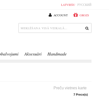
LATVIEŠU
РУССКИЙ
ACCOUNT
GROZS
pbalvojumi
Aksesuāri
Handmade
Preču vietnes karte
7 Prece(s)