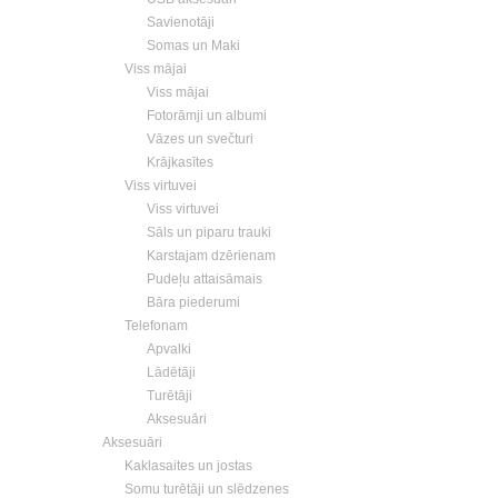
Savienotāji
Somas un Maki
Viss mājai
Viss mājai
Fotorāmji un albumi
Vāzes un svečturi
Krājkasītes
Viss virtuvei
Viss virtuvei
Sāls un piparu trauki
Karstajam dzērienam
Pudeļu attaisāmais
Bāra piederumi
Telefonam
Apvalki
Lādētāji
Turētāji
Aksesuāri
Aksesuāri
Kaklasaites un jostas
Somu turētāji un slēdzenes