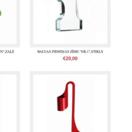
N",ZAĻŠ
BALVAS-PIEMIŅAS ZĪME "NR.1",STIKLS
€20,00