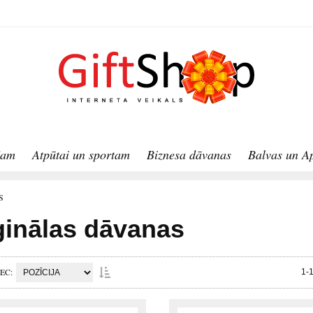
jam
Atpūtai un sportam
Biznesa dāvanas
Balvas un A
S
ģinālas dāvanas
PEC
1-1