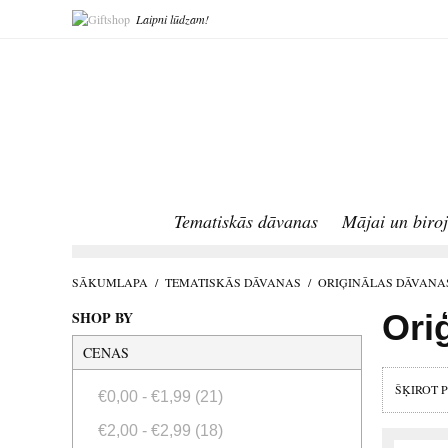
Laipni lūdzam!
Tematiskās dāvanas
Mājai un biro
SĀKUMLAPA
/
TEMATISKĀS DĀVANAS
/
ORIĢINĀLAS DĀVANA
SHOP BY
Ori
CENAS
ŠĶIROT 
€0,00
-
€1,99
(21)
€2,00
-
€2,99
(18)