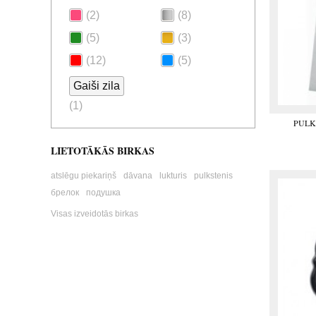
(2)
(8)
(5)
(3)
(12)
(5)
Gaiši zila
(1)
PULK
LIETOTĀKĀS BIRKAS
atslēgu piekariņš
dāvana
lukturis
pulkstenis
брелок
подушка
Visas izveidotās birkas