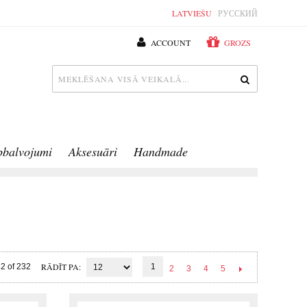
LATVIEŠU
РУССКИЙ
ACCOUNT
GROZS
pbalvojumi
Aksesuāri
Handmade
RĀDĪT PA
2 of 232
1
2
3
4
5