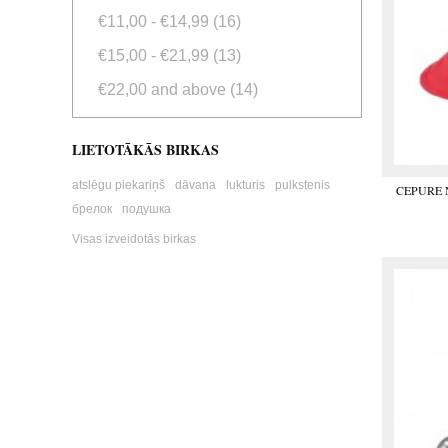
€11,00
-
€14,99
(16)
€15,00
-
€21,99
(13)
€22,00
and above
(14)
LIETOTĀKĀS BIRKAS
atslēgu piekariņš
dāvana
lukturis
pulkstenis
CEPURE 
брелок
подушка
Visas izveidotās birkas