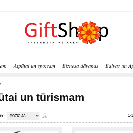
jam
Atpūtai un sportam
Biznesa dāvanas
Balvas un A
M
ūtai un tūrismam
PEC
1-1