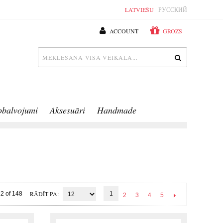
LATVIEŠU
РУССКИЙ
ACCOUNT
GROZS
pbalvojumi
Aksesuāri
Handmade
RĀDĪT PA
2 of 148
1
2
3
4
5