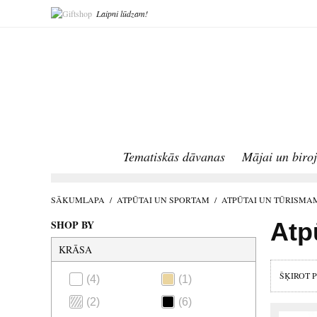
Laipni lūdzam!
Tematiskās dāvanas
Mājai un biro
SĀKUMLAPA
/
ATPŪTAI UN SPORTAM
/
ATPŪTAI UN TŪRISMA
SHOP BY
Atp
KRĀSA
ŠĶIROT 
(4)
(1)
(2)
(6)