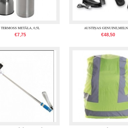
TERMOSS METĀLA, 0,5L
AUSTIŅAS GENUINE,MEL
€7,75
€48,50