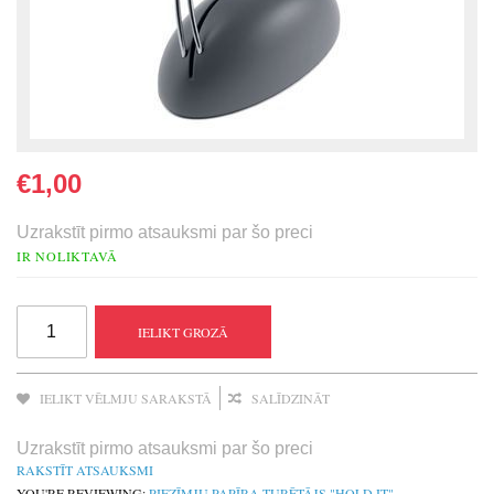
€1,00
Uzrakstīt pirmo atsauksmi par šo preci
IR NOLIKTAVĀ
IELIKT GROZĀ
IELIKT VĒLMJU SARAKSTĀ
SALĪDZINĀT
Uzrakstīt pirmo atsauksmi par šo preci
RAKSTĪT ATSAUKSMI
YOU'RE REVIEWING:
PIEZĪMJU PAPĪRA TURĒTĀJS "HOLD IT"