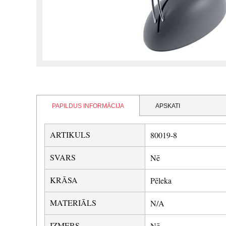
PAPILDUS INFORMĀCIJA
APSKATI
ARTIKULS
80019-8
SVARS
Nē
KRĀSA
Pēleka
MATERIĀLS
N/A
IZMERS
Nē