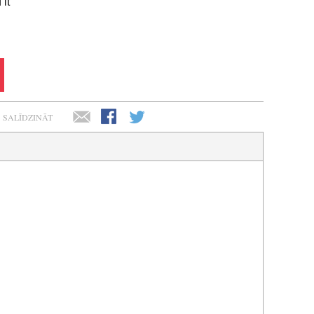
it"
SALĪDZINĀT