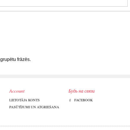
sagrupētu frāzēs.
Account
Будь на связи
LIETOTĀJA KONTS
FACEBOOK
PASŪTĪJUMI UN ATGRIEŠANA