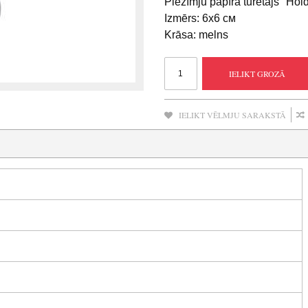
Piezīmju papīra turētājs "Hold 
Izmērs: 6x6 см
Krāsa: melns
IELIKT GROZĀ
IELIKT VĒLMJU SARAKSTĀ