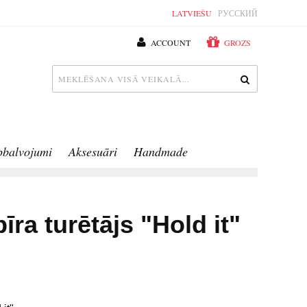
LATVIEŠU
РУССКИЙ
ACCOUNT
GROZS
pbalvojumi
Aksesuāri
Handmade
īra turētājs "Hold it"