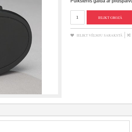
Pulkstenis galda ar pildspalv
IELIKT GROZĀ
IELIKT VĒLMJU SARAKSTĀ