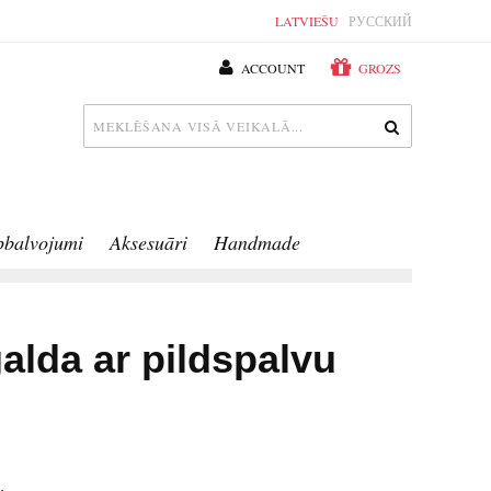
LATVIEŠU
РУССКИЙ
ACCOUNT
GROZS
pbalvojumi
Aksesuāri
Handmade
alda ar pildspalvu