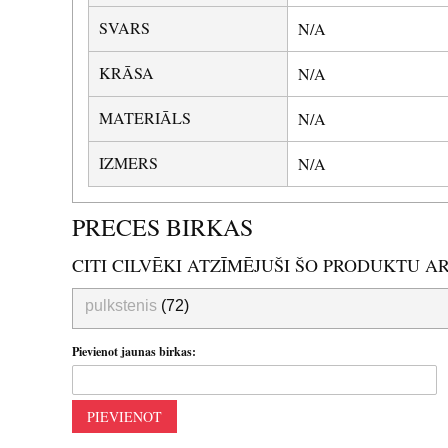
SVARS
N/A
KRĀSA
N/A
MATERIĀLS
N/A
IZMERS
N/A
PRECES BIRKAS
CITI CILVĒKI ATZĪMĒJUŠI ŠO PRODUKTU A
pulkstenis
(72)
Pievienot jaunas birkas:
PIEVIENOT