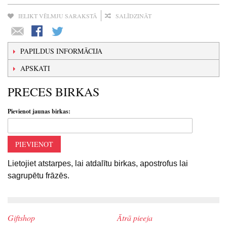
IELIKT VĒLMJU SARAKSTĀ
SALĪDZINĀT
PAPILDUS INFORMĀCIJA
APSKATI
PRECES BIRKAS
Pievienot jaunas birkas:
PIEVIENOT
Lietojiet atstarpes, lai atdalītu birkas, apostrofus lai
sagrupētu frāzēs.
Giftshop
Ātrā pieeja