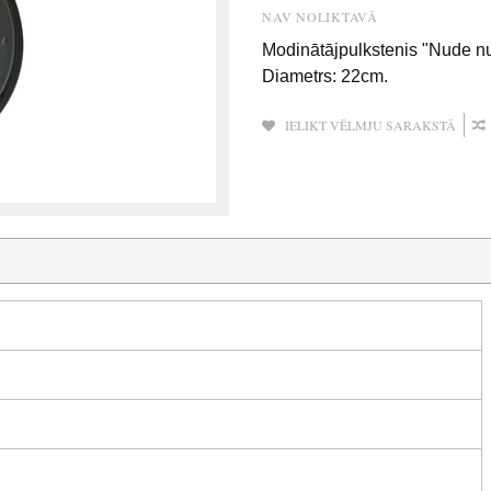
NAV NOLIKTAVĀ
Modinātājpulkstenis "Nude n
Diametrs: 22cm.
IELIKT VĒLMJU SARAKSTĀ