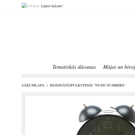
Laipni lūdzam!
Tematiskās dāvanas
Mājai un biro
SĀKUMLAPA
/
MODINĀTĀJPULKSTENIS "NUDE NUMBERS"