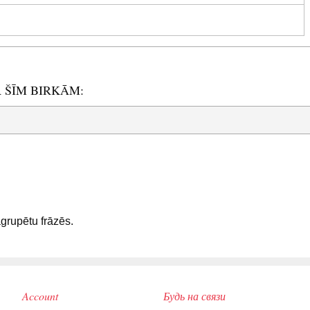
R ŠĪM BIRKĀM:
sagrupētu frāzēs.
Account
Будь на связи