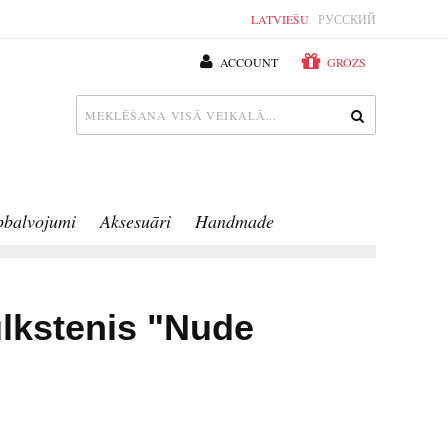
LATVIEŠU
РУССКИЙ
ACCOUNT
GROZS
pbalvojumi
Aksesuāri
Handmade
lkstenis "Nude