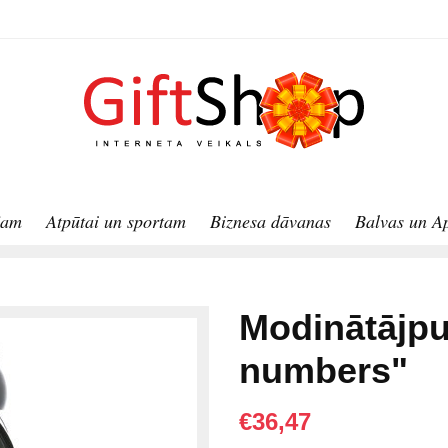
jam
Atpūtai un sportam
Biznesa dāvanas
Balvas un A
Modinātājpu
numbers"
€36,47