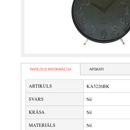
PAPILDUS INFORMĀCIJA
APSKATI
ARTIKULS
KA5226BK
SVARS
Nē
KRĀSA
Nē
MATERIĀLS
Nē