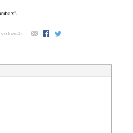
umbers".
SALĪDZINĀT