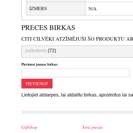
IZMERS
N/A
PRECES BIRKAS
CITI CILVĒKI ATZĪMĒJUŠI ŠO PRODUKTU A
pulkstenis
(72)
Pievienot jaunas birkas:
PIEVIENOT
Lietojiet atstarpes, lai atdalītu birkas, apostrofus lai 
Giftshop
Ātrā pieeja