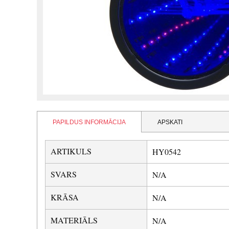
PAPILDUS INFORMĀCIJA
APSKATI
ARTIKULS
HY0542
SVARS
N/A
KRĀSA
N/A
MATERIĀLS
N/A