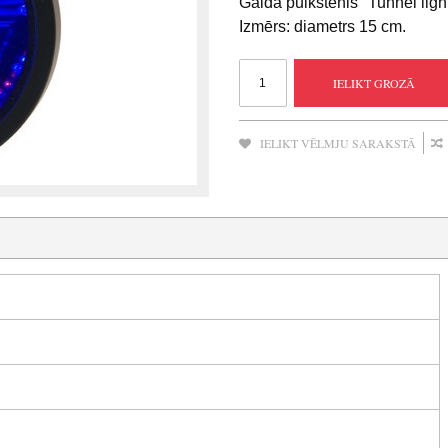
Galda pulkstenis "Tunnel light
Izmērs: diametrs 15 cm.
IELIKT GROZĀ
IELIKT VĒLMJU SARAKSTĀ