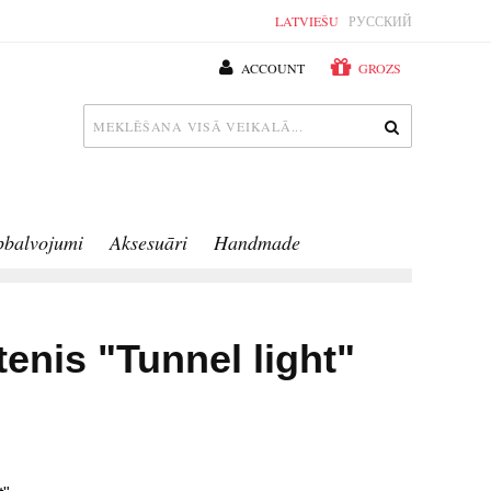
LATVIEŠU
РУССКИЙ
ACCOUNT
GROZS
pbalvojumi
Aksesuāri
Handmade
enis "Tunnel light"