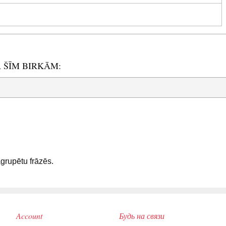
R ŠĪM BIRKĀM:
sagrupētu frāzēs.
Account
Будь на связи