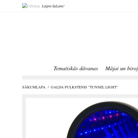
Laipni lūdzam!
Tematiskās dāvanas
Mājai un biro
SĀKUMLAPA
/
GALDA PULKSTENIS "TUNNEL LIGHT"