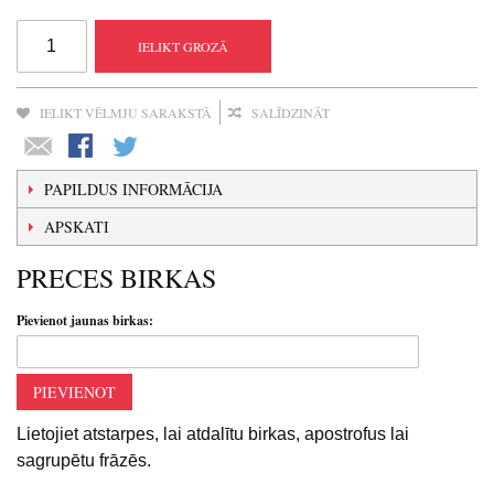
IELIKT GROZĀ
IELIKT VĒLMJU SARAKSTĀ
SALĪDZINĀT
PAPILDUS INFORMĀCIJA
APSKATI
PRECES BIRKAS
Pievienot jaunas birkas:
PIEVIENOT
Lietojiet atstarpes, lai atdalītu birkas, apostrofus lai
sagrupētu frāzēs.