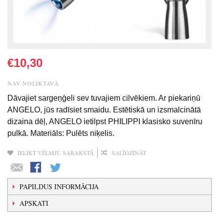
€10,30
NAV NOLIKTAVĀ
Dāvajiet sargeņģeli sev tuvajiem cilvēkiem. Ar piekariņū
ANGELO, jūs radīsiet smaidu. Estētiskā un izsmalcinātā
dizaina dēļ, ANGELO ietilpst PHILIPPI klasisko suvenīru
pulkā. Materiāls: Pulēts niķelis.
IELIKT VĒLMJU SARAKSTĀ
SALĪDZINĀT
PAPILDUS INFORMĀCIJA
APSKATI