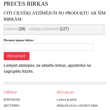
PRECES BIRKAS
CITI CILVĒKI ATZĪMĒJUŠI ŠO PRODUKTU AR ŠĪM
BIRKĀM:
lukturis
(28)
atslēgu piekariņš
(127)
Pievienot jaunas birkas:
PIEVIENOT
Lietojiet atstarpes, lai atdalītu birkas, apostrofus lai
sagrupētu frāzēs.
Giftshop
Ātrā pieeja
КОНТАКТЫ
LAPAS KARTE
ДОСТАВКА
MEKLĒŠANAS ATSLĒGVĀRDI