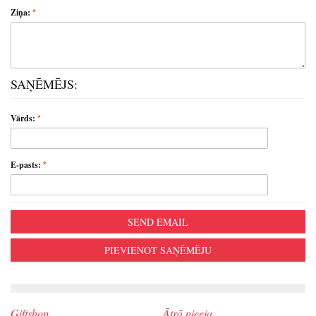
Ziņa:
SAŅĒMĒJS:
Vārds:
E-pasts:
SEND EMAIL
PIEVIENOT SAŅĒMĒJU
Giftshop
Ātrā pieeja