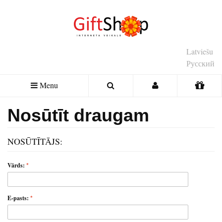
Latviešu
Русский
Menu
Nosūtīt draugam
NOSŪTĪTĀJS:
Vārds:
E-pasts: