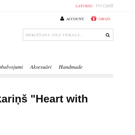
LATVIEŠU
РУССКИЙ
ACCOUNT
GROZS
pbalvojumi
Aksesuāri
Handmade
ariņš "Heart with