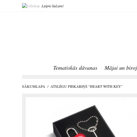
Laipni lūdzam!
Tematiskās dāvanas
Mājai un biro
SĀKUMLAPA
/
ATSLĒGU PIEKARIŅŠ "HEART WITH KEY"