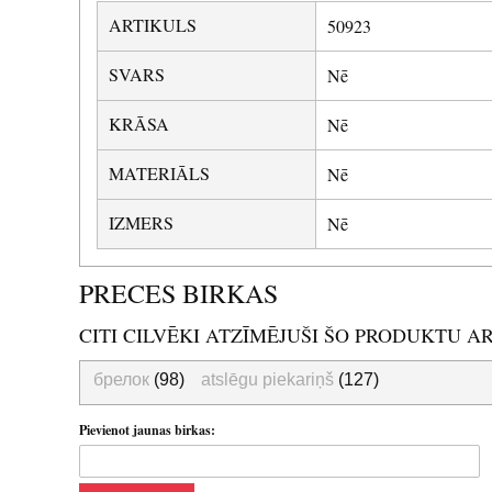
ARTIKULS
50923
SVARS
Nē
KRĀSA
Nē
MATERIĀLS
Nē
IZMERS
Nē
PRECES BIRKAS
CITI CILVĒKI ATZĪMĒJUŠI ŠO PRODUKTU A
брелок
(98)
atslēgu piekariņš
(127)
Pievienot jaunas birkas: