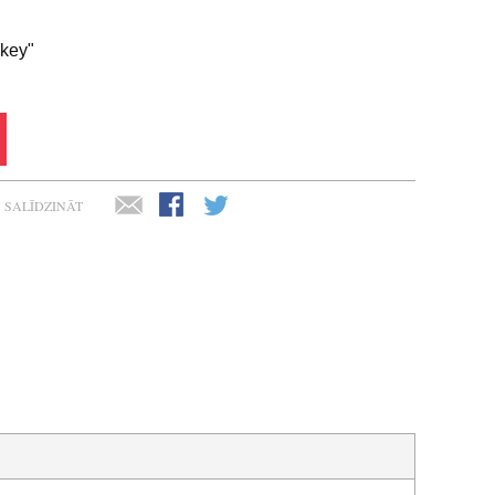
 key"
SALĪDZINĀT