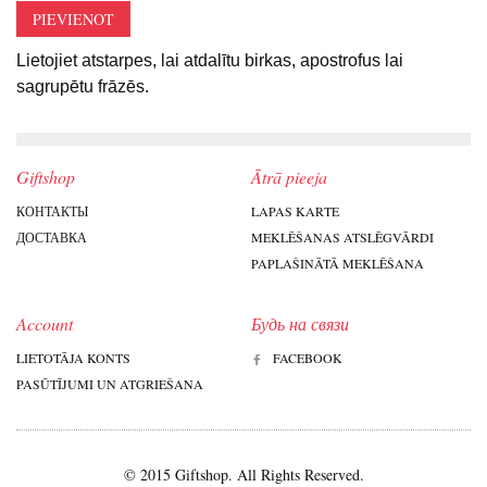
PIEVIENOT
Lietojiet atstarpes, lai atdalītu birkas, apostrofus lai
sagrupētu frāzēs.
Giftshop
Ātrā pieeja
КОНТАКТЫ
LAPAS KARTE
ДОСТАВКА
MEKLĒŠANAS ATSLĒGVĀRDI
PAPLAŠINĀTĀ MEKLĒŠANA
Account
Будь на связи
LIETOTĀJA KONTS
FACEBOOK
PASŪTĪJUMI UN ATGRIEŠANA
© 2015 Giftshop. All Rights Reserved.