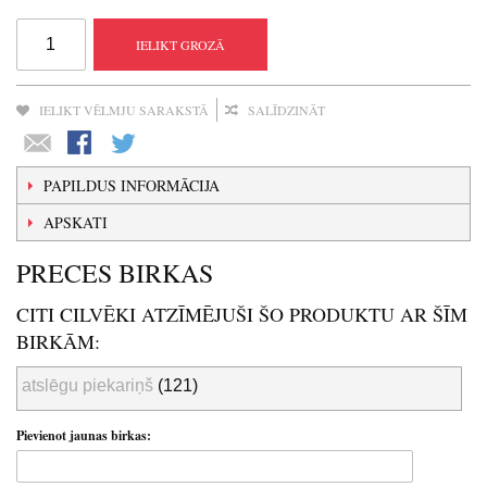
IELIKT GROZĀ
IELIKT VĒLMJU SARAKSTĀ
SALĪDZINĀT
PAPILDUS INFORMĀCIJA
APSKATI
PRECES BIRKAS
CITI CILVĒKI ATZĪMĒJUŠI ŠO PRODUKTU AR ŠĪM
BIRKĀM:
atslēgu piekariņš
(121)
Pievienot jaunas birkas: