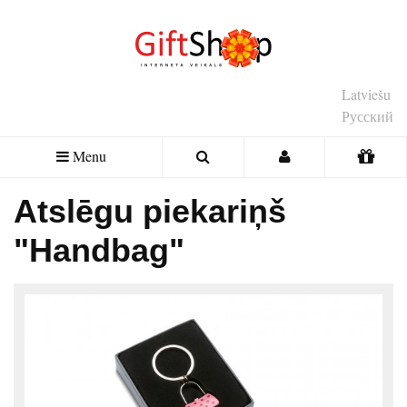
Latviešu
Русский
Menu
Atslēgu piekariņš
"Handbag"