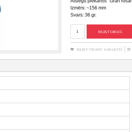
Atslēgu piekariņš "Gran rosar
Izmērs: ~156 mm
Svars: 36 gr.
IELIKT GROZĀ
IELIKT VĒLMJU SARAKSTĀ