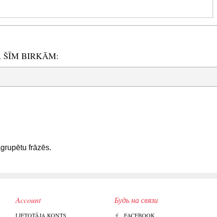
R ŠĪM BIRKĀM:
sagrupētu frāzēs.
Account
Будь на связи
LIETOTĀJA KONTS
FACEBOOK