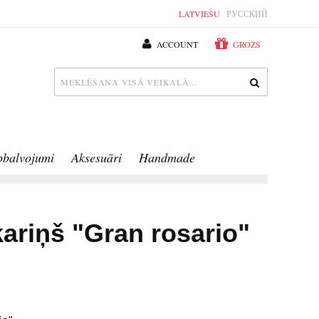
LATVIEŠU
РУССКИЙ
ACCOUNT
GROZS
pbalvojumi
Aksesuāri
Handmade
kariņš "Gran rosario"