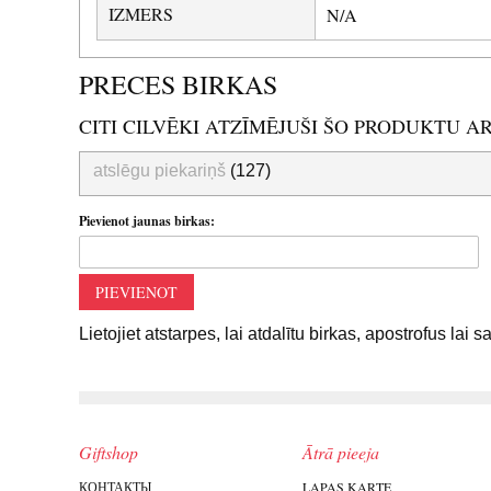
IZMERS
N/A
PRECES BIRKAS
CITI CILVĒKI ATZĪMĒJUŠI ŠO PRODUKTU A
atslēgu piekariņš
(127)
Pievienot jaunas birkas:
PIEVIENOT
Lietojiet atstarpes, lai atdalītu birkas, apostrofus lai 
Giftshop
Ātrā pieeja
КОНТАКТЫ
LAPAS KARTE