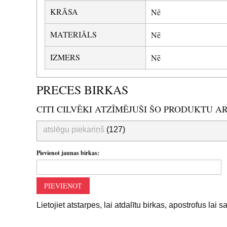
KRĀSA
Nē
MATERIĀLS
Nē
IZMERS
Nē
PRECES BIRKAS
CITI CILVĒKI ATZĪMĒJUŠI ŠO PRODUKTU A
atslēgu piekariņš
(127)
Pievienot jaunas birkas:
PIEVIENOT
Lietojiet atstarpes, lai atdalītu birkas, apostrofus lai 