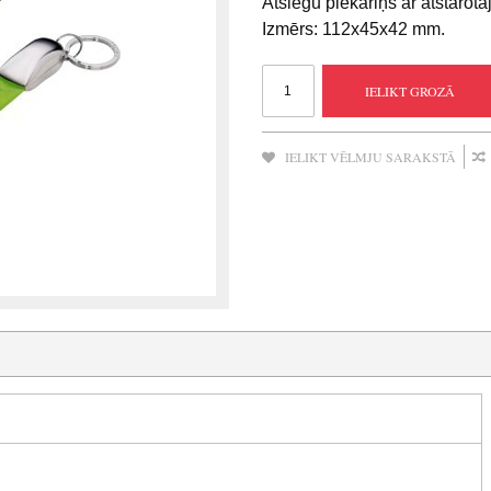
Atslēgu piekariņš ar atstarotā
Izmērs: 112х45х42 mm.
IELIKT GROZĀ
IELIKT VĒLMJU SARAKSTĀ