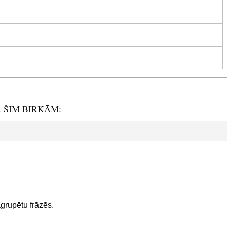
R ŠĪM BIRKĀM:
sagrupētu frāzēs.