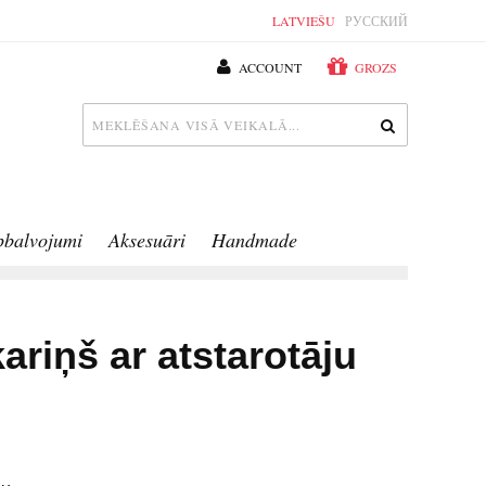
LATVIEŠU
РУССКИЙ
ACCOUNT
GROZS
pbalvojumi
Aksesuāri
Handmade
ariņš ar atstarotāju