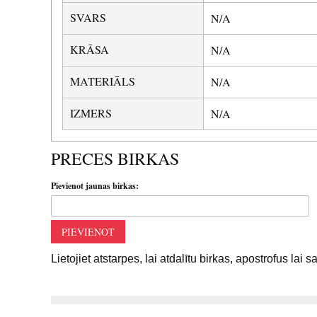
SVARS
N/A
KRĀSA
N/A
MATERIĀLS
N/A
IZMERS
N/A
PRECES BIRKAS
Pievienot jaunas birkas:
PIEVIENOT
Lietojiet atstarpes, lai atdalītu birkas, apostrofus lai 