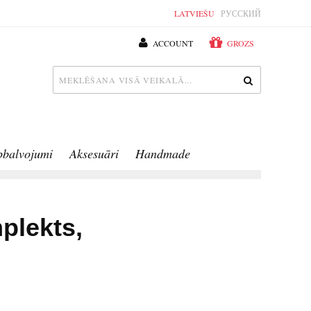
LATVIEŠU
РУССКИЙ
ACCOUNT
GROZS
pbalvojumi
Aksesuāri
Handmade
plekts,