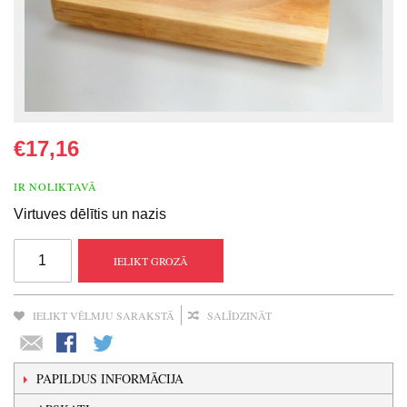
€17,16
IR NOLIKTAVĀ
Virtuves dēlītis un nazis
IELIKT GROZĀ
IELIKT VĒLMJU SARAKSTĀ
SALĪDZINĀT
PAPILDUS INFORMĀCIJA