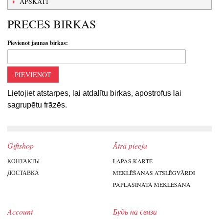
APSKATI
PRECES BIRKAS
Pievienot jaunas birkas:
PIEVIENOT
Lietojiet atstarpes, lai atdalītu birkas, apostrofus lai
sagrupētu frāzēs.
Giftshop
Ātrā pieeja
КОНТАКТЫ
LAPAS KARTE
ДОСТАВКА
MEKLĒŠANAS ATSLĒGVĀRDI
PAPLAŠINĀTĀ MEKLĒŠANA
Account
Будь на связи