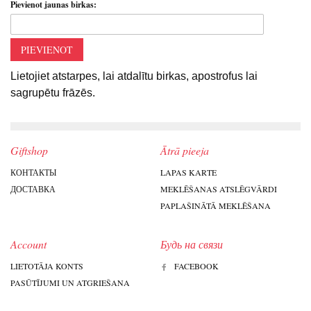
Pievienot jaunas birkas:
PIEVIENOT
Lietojiet atstarpes, lai atdalītu birkas, apostrofus lai
sagrupētu frāzēs.
Giftshop
Ātrā pieeja
КОНТАКТЫ
LAPAS KARTE
ДОСТАВКА
MEKLĒŠANAS ATSLĒGVĀRDI
PAPLAŠINĀTĀ MEKLĒŠANA
Account
Будь на связи
LIETOTĀJA KONTS
FACEBOOK
PASŪTĪJUMI UN ATGRIEŠANA