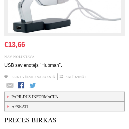
€13,66
NAV NOLIKTAVĀ
USB savienotājs "Hubman".
IELIKT VĒLMJU SARAKSTĀ
SALĪDZINĀT
PAPILDUS INFORMĀCIJA
APSKATI
PRECES BIRKAS