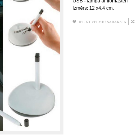
USB - lampa ar flomasteri
Izmērs: 12 х4,4 сm.
IELIKT VĒLMJU SARAKSTĀ