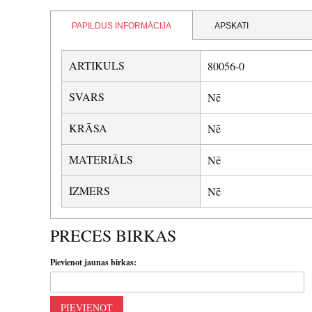
PAPILDUS INFORMĀCIJA
APSKATI
ARTIKULS
80056-0
SVARS
Nē
KRĀSA
Nē
MATERIĀLS
Nē
IZMERS
Nē
PRECES BIRKAS
Pievienot jaunas birkas:
PIEVIENOT