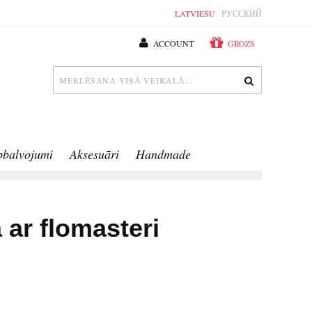
LATVIEŠU
РУССКИЙ
ACCOUNT
GROZS
pbalvojumi
Aksesuāri
Handmade
 ar flomasteri