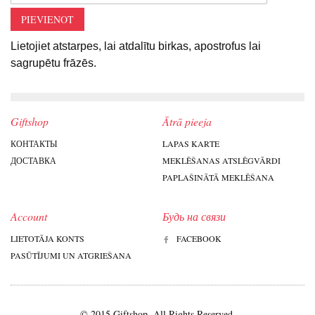
PIEVIENOT
Lietojiet atstarpes, lai atdalītu birkas, apostrofus lai
sagrupētu frāzēs.
Giftshop
Ātrā pieeja
КОНТАКТЫ
LAPAS KARTE
ДОСТАВКА
MEKLĒŠANAS ATSLĒGVĀRDI
PAPLAŠINĀTĀ MEKLĒŠANA
Account
Будь на связи
LIETOTĀJA KONTS
FACEBOOK
PASŪTĪJUMI UN ATGRIEŠANA
© 2015 Giftshop. All Rights Reserved.