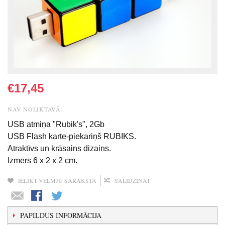
€17,45
NAV NOLIKTAVĀ
USB atmiņa "Rubik's", 2Gb
USB Flash karte-piekariņš RUBIKS.
Atraktīvs un krāsains dizains.
Izmērs 6 x 2 x 2 cm.
IELIKT VĒLMJU SARAKSTĀ
SALĪDZINĀT
PAPILDUS INFORMĀCIJA