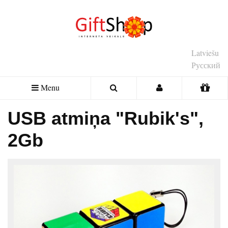
Latviešu
Русский
Menu
USB atmiņa "Rubik's",
2Gb