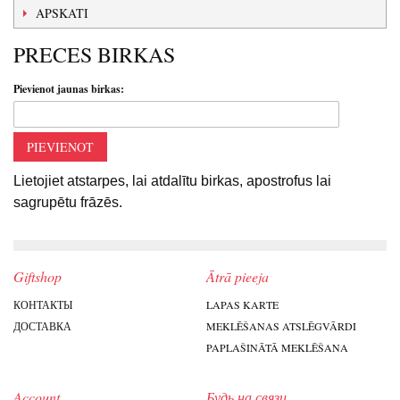
APSKATI
PRECES BIRKAS
Pievienot jaunas birkas:
PIEVIENOT
Lietojiet atstarpes, lai atdalītu birkas, apostrofus lai
sagrupētu frāzēs.
Giftshop
Ātrā pieeja
КОНТАКТЫ
LAPAS KARTE
ДОСТАВКА
MEKLĒŠANAS ATSLĒGVĀRDI
PAPLAŠINĀTĀ MEKLĒŠANA
Account
Будь на связи