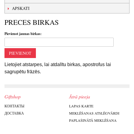
APSKATI
PRECES BIRKAS
Pievienot jaunas birkas:
PIEVIENOT
Lietojiet atstarpes, lai atdalītu birkas, apostrofus lai
sagrupētu frāzēs.
Giftshop
Ātrā pieeja
КОНТАКТЫ
LAPAS KARTE
ДОСТАВКА
MEKLĒŠANAS ATSLĒGVĀRDI
PAPLAŠINĀTĀ MEKLĒŠANA