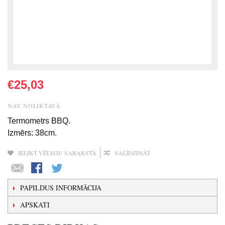
€25,03
NAV NOLIKTAVĀ
Termometrs BBQ.
Izmērs: 38cm.
IELIKT VĒLMJU SARAKSTĀ
SALĪDZINĀT
PAPILDUS INFORMĀCIJA
APSKATI