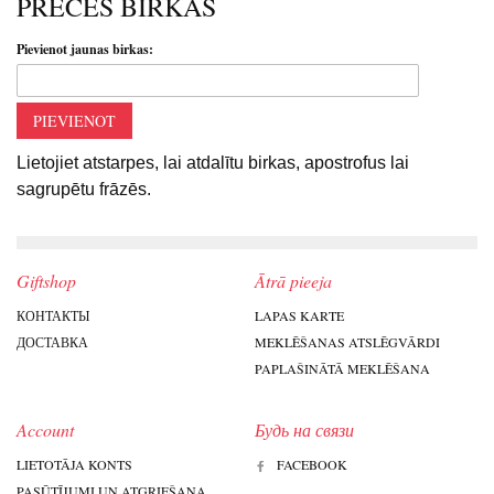
PRECES BIRKAS
Pievienot jaunas birkas:
PIEVIENOT
Lietojiet atstarpes, lai atdalītu birkas, apostrofus lai
sagrupētu frāzēs.
Giftshop
Ātrā pieeja
КОНТАКТЫ
LAPAS KARTE
ДОСТАВКА
MEKLĒŠANAS ATSLĒGVĀRDI
PAPLAŠINĀTĀ MEKLĒŠANA
Account
Будь на связи
LIETOTĀJA KONTS
FACEBOOK
PASŪTĪJUMI UN ATGRIEŠANA