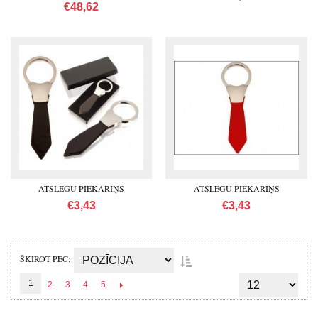
€48,62
ATSLĒGU PIEKARIŅŠ
ATSLĒGU PIEKARIŅŠ
€3,43
€3,43
ŠĶIROT PEC
1
2
3
4
5