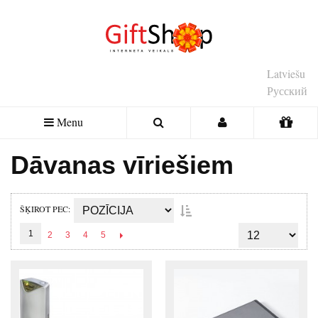
Latviešu
Русский
Menu
Dāvanas vīriešiem
ŠĶIROT PEC
1
2
3
4
5