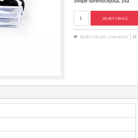
Svilpe luminiscējoša, zila
IELIKT GROZĀ
IELIKT VĒLMJU SARAKSTĀ