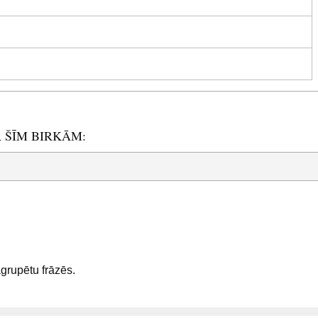
R ŠĪM BIRKĀM:
sagrupētu frāzēs.