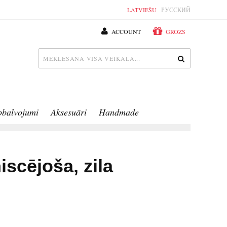
LATVIEŠU
РУССКИЙ
ACCOUNT
GROZS
pbalvojumi
Aksesuāri
Handmade
iscējoša, zila