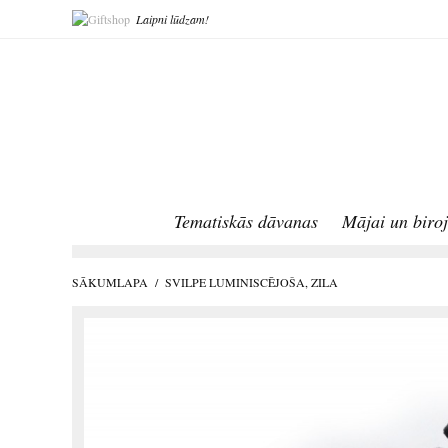
Laipni lūdzam!
Tematiskās dāvanas
Mājai un biro
SĀKUMLAPA
/
SVILPE LUMINISCĒJOŠA, ZILA