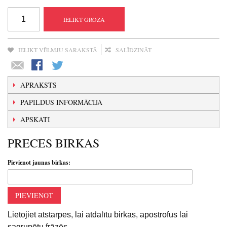
IELIKT GROZĀ
IELIKT VĒLMJU SARAKSTĀ
SALĪDZINĀT
APRAKSTS
PAPILDUS INFORMĀCIJA
APSKATI
PRECES BIRKAS
Pievienot jaunas birkas:
PIEVIENOT
Lietojiet atstarpes, lai atdalītu birkas, apostrofus lai
sagrupētu frāzēs.