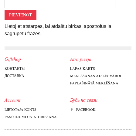
PIEVIENOT
Lietojiet atstarpes, lai atdalītu birkas, apostrofus lai
sagrupētu frāzēs.
Giftshop
Ātrā pieeja
КОНТАКТЫ
LAPAS KARTE
ДОСТАВКА
MEKLĒŠANAS ATSLĒGVĀRDI
PAPLAŠINĀTĀ MEKLĒŠANA
Account
Будь на связи
LIETOTĀJA KONTS
FACEBOOK
PASŪTĪJUMI UN ATGRIEŠANA