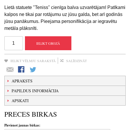
Lietā statuete "Teniss" cienīga balva uzvarētājam! Patīkami
kalpos ne tikai par rotājumu uz jūsu galda, bet arī godinās
jūsu panākumus. Pieejama personifikācija ar iegravētu
metāla plāksnīti.
IELIKT GROZĀ
IELIKT VĒLMJU SARAKSTĀ
SALĪDZINĀT
APRAKSTS
PAPILDUS INFORMĀCIJA
APSKATI
PRECES BIRKAS
Pievienot jaunas birkas: