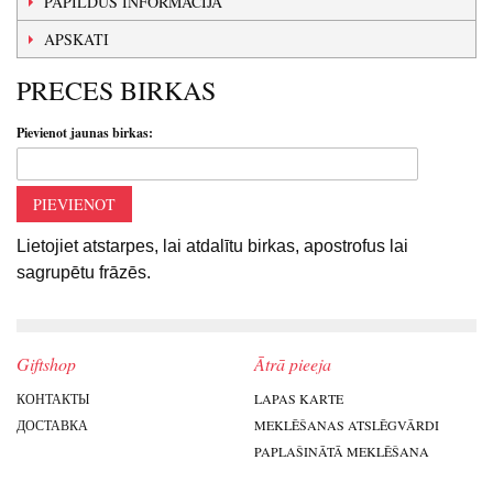
PAPILDUS INFORMĀCIJA
APSKATI
PRECES BIRKAS
Pievienot jaunas birkas:
PIEVIENOT
Lietojiet atstarpes, lai atdalītu birkas, apostrofus lai
sagrupētu frāzēs.
Giftshop
Ātrā pieeja
КОНТАКТЫ
LAPAS KARTE
ДОСТАВКА
MEKLĒŠANAS ATSLĒGVĀRDI
PAPLAŠINĀTĀ MEKLĒŠANA