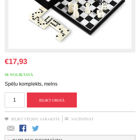
€17,93
IR NOLIKTAVĀ
Spēļu komplekts, melns
IELIKT GROZĀ
IELIKT VĒLMJU SARAKSTĀ
SALĪDZINĀT