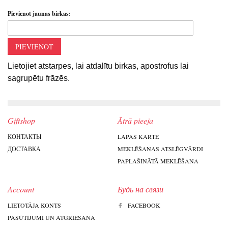
Pievienot jaunas birkas:
PIEVIENOT
Lietojiet atstarpes, lai atdalītu birkas, apostrofus lai
sagrupētu frāzēs.
Giftshop
Ātrā pieeja
КОНТАКТЫ
LAPAS KARTE
ДОСТАВКА
MEKLĒŠANAS ATSLĒGVĀRDI
PAPLAŠINĀTĀ MEKLĒŠANA
Account
Будь на связи
LIETOTĀJA KONTS
FACEBOOK
PASŪTĪJUMI UN ATGRIEŠANA