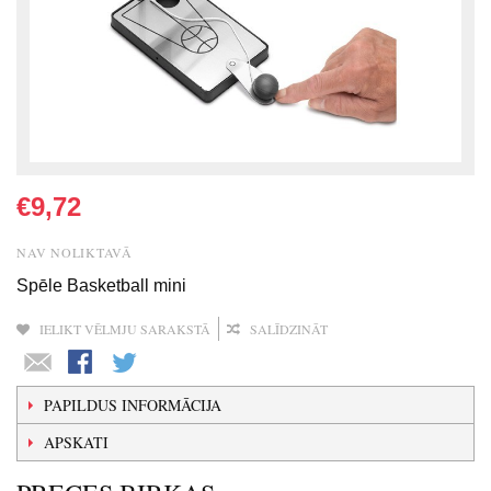
€9,72
NAV NOLIKTAVĀ
Spēle Basketball mini
IELIKT VĒLMJU SARAKSTĀ
SALĪDZINĀT
PAPILDUS INFORMĀCIJA
APSKATI