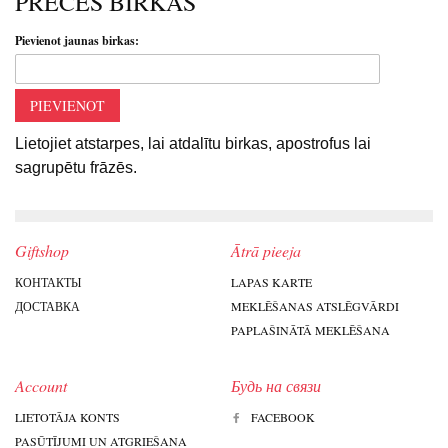
PRECES BIRKAS
Pievienot jaunas birkas:
PIEVIENOT
Lietojiet atstarpes, lai atdalītu birkas, apostrofus lai
sagrupētu frāzēs.
Giftshop
Ātrā pieeja
КОНТАКТЫ
LAPAS KARTE
ДОСТАВКА
MEKLĒŠANAS ATSLĒGVĀRDI
PAPLAŠINĀTĀ MEKLĒŠANA
Account
Будь на связи
LIETOTĀJA KONTS
FACEBOOK
PASŪTĪJUMI UN ATGRIEŠANA