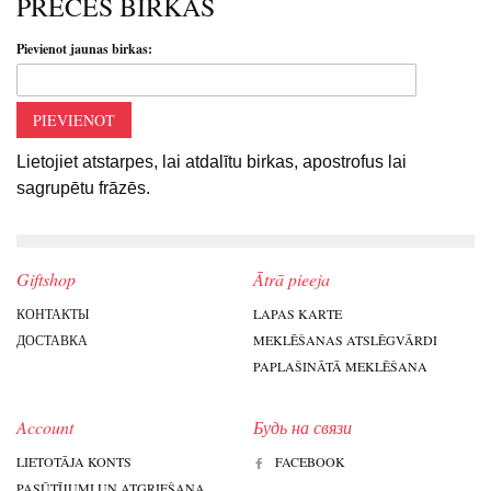
PRECES BIRKAS
Pievienot jaunas birkas:
PIEVIENOT
Lietojiet atstarpes, lai atdalītu birkas, apostrofus lai
sagrupētu frāzēs.
Giftshop
Ātrā pieeja
КОНТАКТЫ
LAPAS KARTE
ДОСТАВКА
MEKLĒŠANAS ATSLĒGVĀRDI
PAPLAŠINĀTĀ MEKLĒŠANA
Account
Будь на связи
LIETOTĀJA KONTS
FACEBOOK
PASŪTĪJUMI UN ATGRIEŠANA