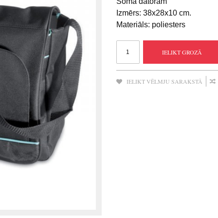
Soma datoram
Izmērs: 38x28x10 сm.
Materiāls: poliesters
IELIKT GROZĀ
IELIKT VĒLMJU SARAKSTĀ