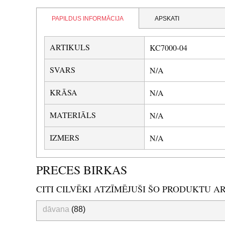
PAPILDUS INFORMĀCIJA
APSKATI
ARTIKULS
KC7000-04
SVARS
N/A
KRĀSA
N/A
MATERIĀLS
N/A
IZMERS
N/A
PRECES BIRKAS
CITI CILVĒKI ATZĪMĒJUŠI ŠO PRODUKTU A
dāvana
(88)