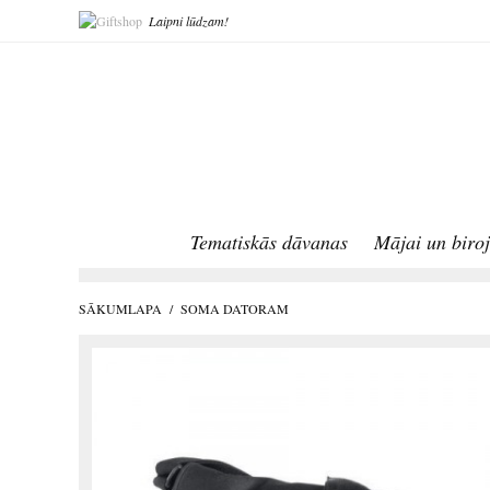
Laipni lūdzam!
Tematiskās dāvanas
Mājai un biro
SĀKUMLAPA
/
SOMA DATORAM