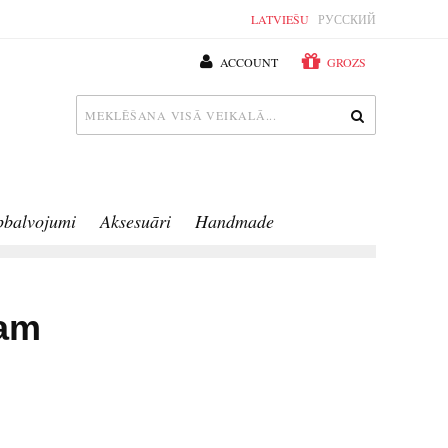
LATVIEŠU
РУССКИЙ
ACCOUNT
GROZS
pbalvojumi
Aksesuāri
Handmade
am