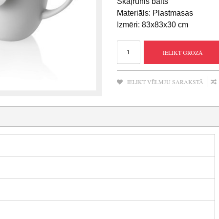
Skaļrunis balts
Materiāls: Plastmasas
Izmēri: 83x83x30 cm
IELIKT GROZĀ
IELIKT VĒLMJU SARAKSTĀ