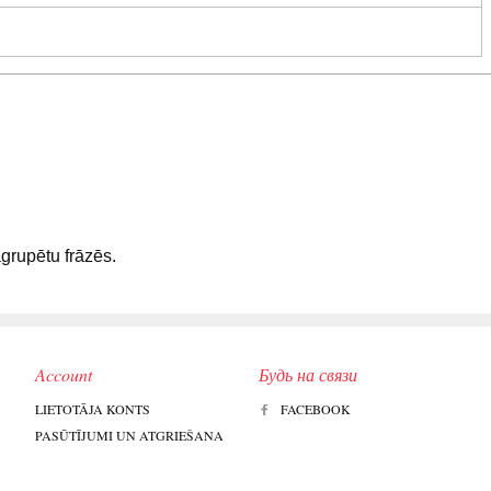
sagrupētu frāzēs.
Account
Будь на связи
LIETOTĀJA KONTS
FACEBOOK
PASŪTĪJUMI UN ATGRIEŠANA