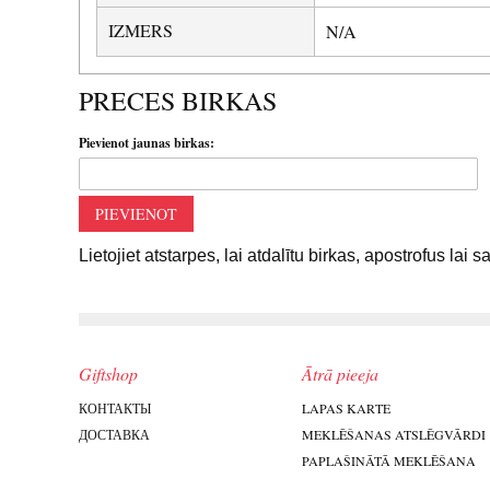
IZMERS
N/A
PRECES BIRKAS
Pievienot jaunas birkas:
PIEVIENOT
Lietojiet atstarpes, lai atdalītu birkas, apostrofus lai 
Giftshop
Ātrā pieeja
КОНТАКТЫ
LAPAS KARTE
ДОСТАВКА
MEKLĒŠANAS ATSLĒGVĀRDI
PAPLAŠINĀTĀ MEKLĒŠANA