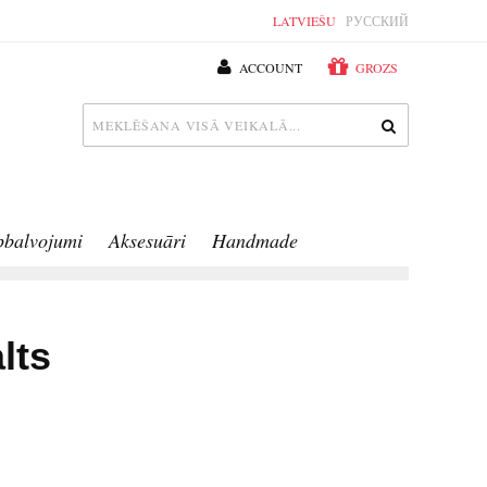
LATVIEŠU
РУССКИЙ
ACCOUNT
GROZS
pbalvojumi
Aksesuāri
Handmade
lts