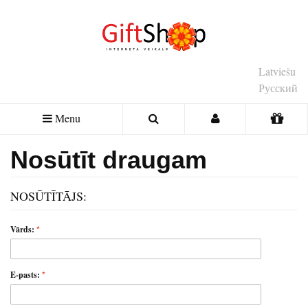
Latviešu
Русский
Menu
Nosūtīt draugam
NOSŪTĪTĀJS:
Vārds:
E-pasts: