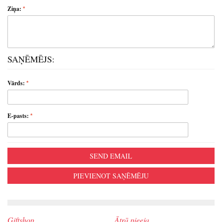
Ziņa:
SAŅĒMĒJS:
Vārds:
E-pasts:
SEND EMAIL
PIEVIENOT SAŅĒMĒJU
Giftshop
Ātrā pieeja