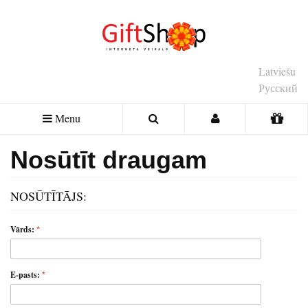
Latviešu
Русский
Menu
Nosūtīt draugam
NOSŪTĪTĀJS:
Vārds:
E-pasts: