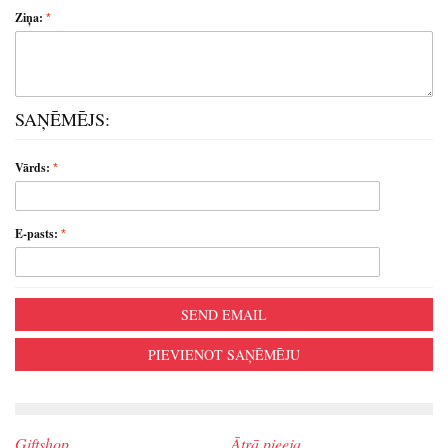
Ziņa:
SAŅĒMĒJS:
Vārds:
E-pasts:
SEND EMAIL
PIEVIENOT SAŅĒMĒJU
Giftshop
Ātrā pieeja