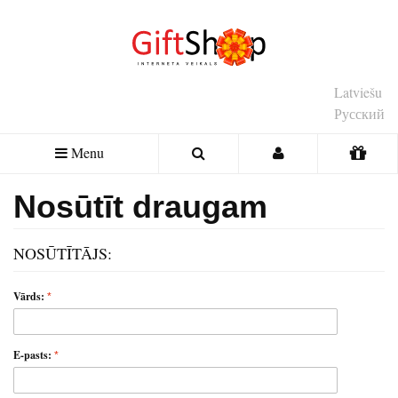
Latviešu
Русский
Menu
Nosūtīt draugam
NOSŪTĪTĀJS:
Vārds:
E-pasts: