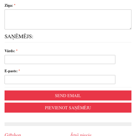
Ziņa:
SAŅĒMĒJS:
Vārds:
E-pasts:
SEND EMAIL
PIEVIENOT SAŅĒMĒJU
Giftshop
Ātrā pieeja