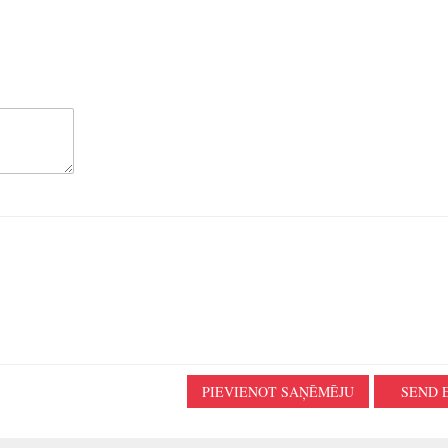
PIEVIENOT SAŅĒMĒJU
SEND 