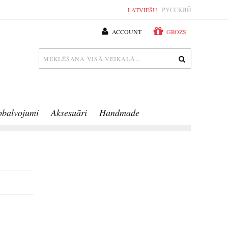
LATVIEŠU
РУССКИЙ
ACCOUNT
GROZS
pbalvojumi
Aksesuāri
Handmade