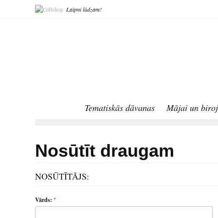
Laipni lūdzam!
Tematiskās dāvanas
Mājai un biro
Nosūtīt draugam
NOSŪTĪTĀJS:
Vārds: