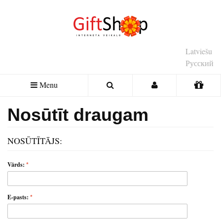
Latviešu
Русский
Menu
Nosūtīt draugam
NOSŪTĪTĀJS:
Vārds:
E-pasts: