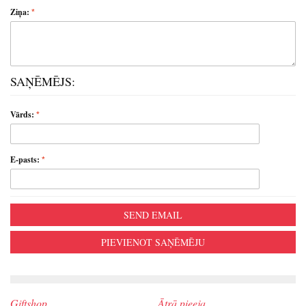
Ziņa:
SAŅĒMĒJS:
Vārds:
E-pasts:
SEND EMAIL
PIEVIENOT SAŅĒMĒJU
Giftshop
Ātrā pieeja