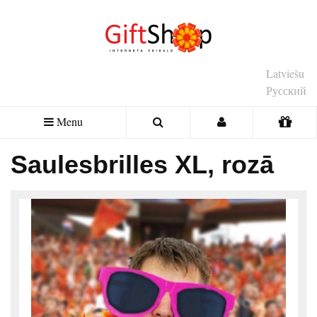
Latviešu
Русский
Menu
Saulesbrilles XL, rozā