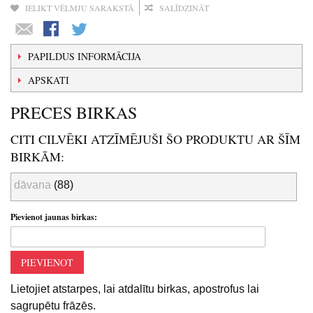
IELIKT VĒLMJU SARAKSTĀ
SALĪDZINĀT
PAPILDUS INFORMĀCIJA
APSKATI
PRECES BIRKAS
CITI CILVĒKI ATZĪMĒJUŠI ŠO PRODUKTU AR ŠĪM
BIRKĀM:
dāvana
(88)
Pievienot jaunas birkas:
PIEVIENOT
Lietojiet atstarpes, lai atdalītu birkas, apostrofus lai
sagrupētu frāzēs.