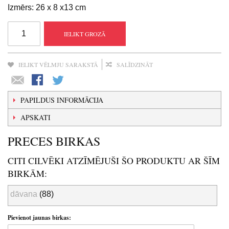
Izmērs: 26 x 8 x13 cm
IELIKT GROZĀ
IELIKT VĒLMJU SARAKSTĀ
SALĪDZINĀT
PAPILDUS INFORMĀCIJA
APSKATI
PRECES BIRKAS
CITI CILVĒKI ATZĪMĒJUŠI ŠO PRODUKTU AR ŠĪM
BIRKĀM:
dāvana
(88)
Pievienot jaunas birkas: