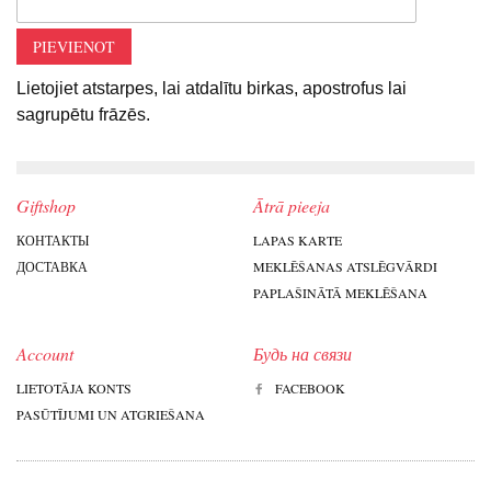
PIEVIENOT
Lietojiet atstarpes, lai atdalītu birkas, apostrofus lai
sagrupētu frāzēs.
Giftshop
Ātrā pieeja
КОНТАКТЫ
LAPAS KARTE
ДОСТАВКА
MEKLĒŠANAS ATSLĒGVĀRDI
PAPLAŠINĀTĀ MEKLĒŠANA
Account
Будь на связи
LIETOTĀJA KONTS
FACEBOOK
PASŪTĪJUMI UN ATGRIEŠANA