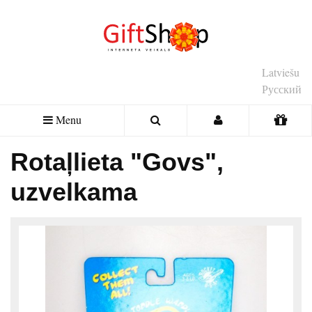
Latviešu
Русский
Menu
Rotaļlieta "Govs",
uzvelkama