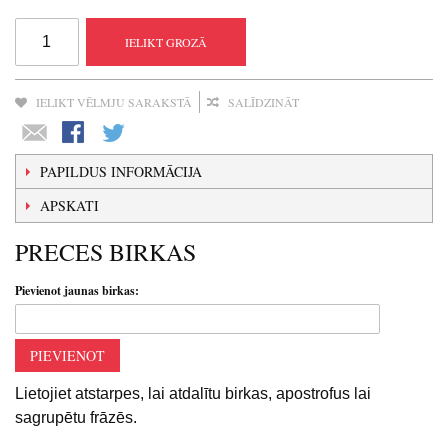
IELIKT GROZĀ
IELIKT VĒLMJU SARAKSTĀ
SALĪDZINĀT
PAPILDUS INFORMĀCIJA
APSKATI
PRECES BIRKAS
Pievienot jaunas birkas:
PIEVIENOT
Lietojiet atstarpes, lai atdalītu birkas, apostrofus lai
sagrupētu frāzēs.