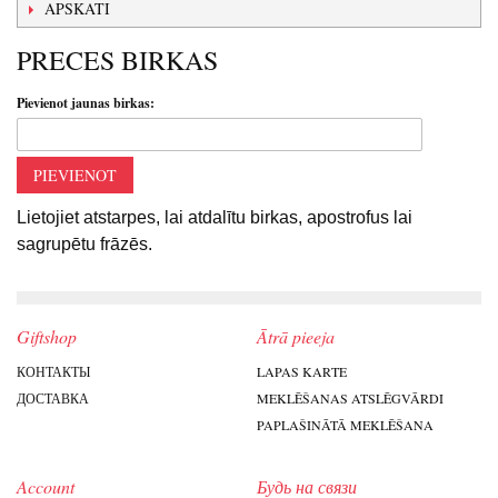
APSKATI
PRECES BIRKAS
Pievienot jaunas birkas:
PIEVIENOT
Lietojiet atstarpes, lai atdalītu birkas, apostrofus lai
sagrupētu frāzēs.
Giftshop
Ātrā pieeja
КОНТАКТЫ
LAPAS KARTE
ДОСТАВКА
MEKLĒŠANAS ATSLĒGVĀRDI
PAPLAŠINĀTĀ MEKLĒŠANA
Account
Будь на связи