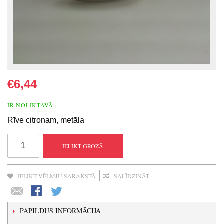
€6,44
IR NOLIKTAVĀ
Rīve citronam, metāla
IELIKT GROZĀ
IELIKT VĒLMJU SARAKSTĀ
SALĪDZINĀT
PAPILDUS INFORMĀCIJA