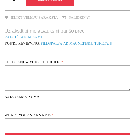
IELIKT VĒLMJU SARAKSTĀ
SALĪDZINĀT
Uzrakstīt pirmo atsauksmi par šo preci
RAKSTĪT ATSAUKSMI
YOU'RE REVIEWING:
PILDSPALVA AR MAGNĒTISKU TURĒTĀJU
LET US KNOW YOUR THOUGHTS
ASTAUKSME ĪSUMĀ
WHAT'S YOUR NICKNAME?