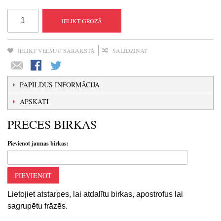
IELIKT GROZĀ
IELIKT VĒLMJU SARAKSTĀ
SALĪDZINĀT
PAPILDUS INFORMĀCIJA
APSKATI
PRECES BIRKAS
Pievienot jaunas birkas:
PIEVIENOT
Lietojiet atstarpes, lai atdalītu birkas, apostrofus lai
sagrupētu frāzēs.