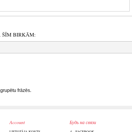
R ŠĪM BIRKĀM:
sagrupētu frāzēs.
Account
Будь на связи
LIETOTĀJA KONTS
FACEBOOK