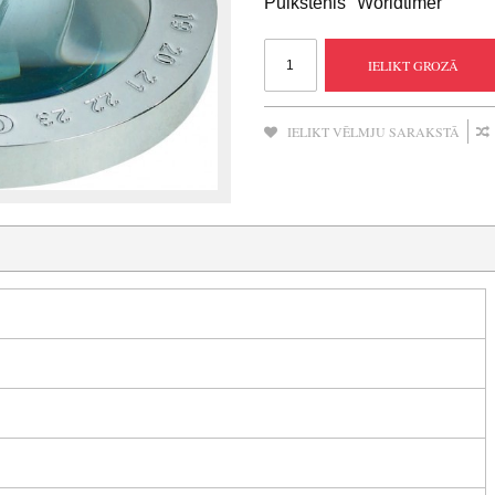
Pulkstenis "Worldtimer"
IELIKT GROZĀ
IELIKT VĒLMJU SARAKSTĀ