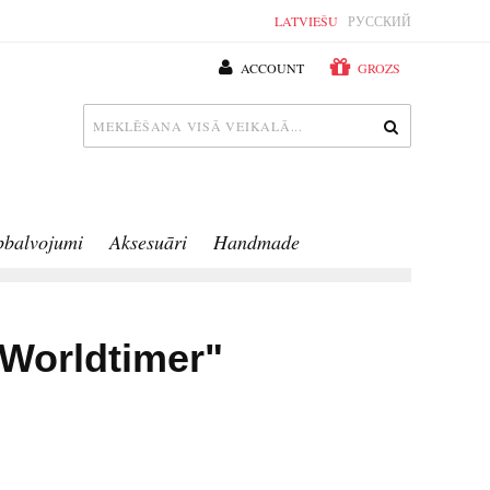
LATVIEŠU
РУССКИЙ
ACCOUNT
GROZS
pbalvojumi
Aksesuāri
Handmade
"Worldtimer"