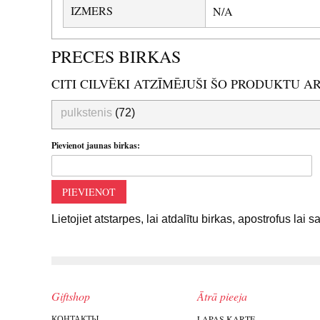
IZMERS
N/A
PRECES BIRKAS
CITI CILVĒKI ATZĪMĒJUŠI ŠO PRODUKTU A
pulkstenis
(72)
Pievienot jaunas birkas:
PIEVIENOT
Lietojiet atstarpes, lai atdalītu birkas, apostrofus lai 
Giftshop
Ātrā pieeja
КОНТАКТЫ
LAPAS KARTE